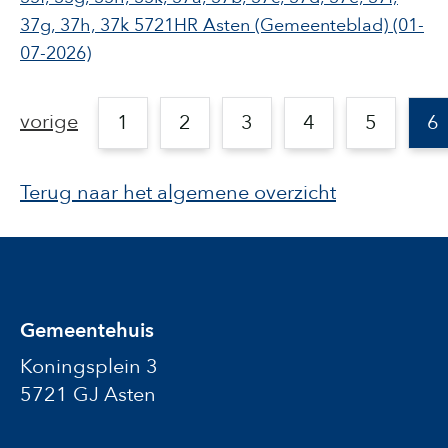
37g, 37h, 37k 5721HR Asten
(Gemeenteblad)
(01-
07-2026)
vorige
1
2
3
4
5
6
Terug naar het algemene overzicht
Gemeentehuis
Koningsplein 3
5721 GJ Asten