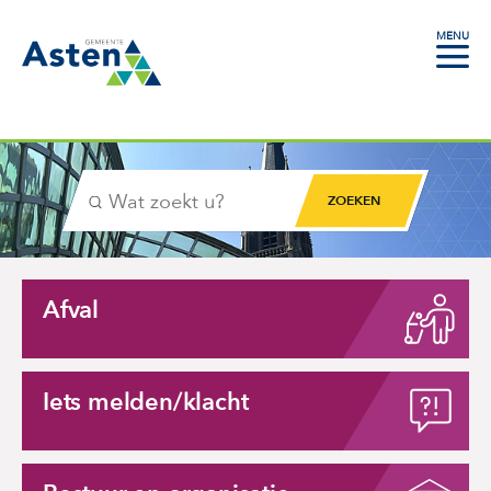
MENU
Gemeente Asten
Zoekfunctie
Zoekknop
Afval
Iets melden/klacht