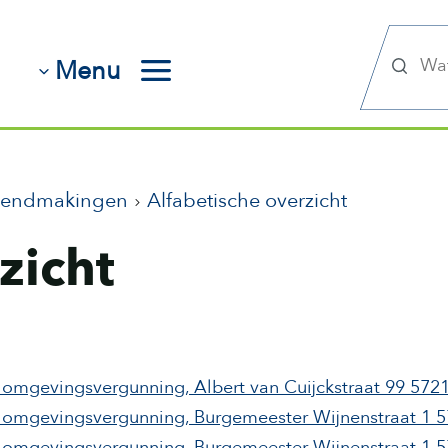
Zoek
Menu
kendmakingen
Alfabetische overzicht
zicht
 omgevingsvergunning, Albert van Cuijckstraat 99 572
g omgevingsvergunning, Burgemeester Wijnenstraat 1
g omgevingsvergunning, Burgemeester Wijnenstraat 1