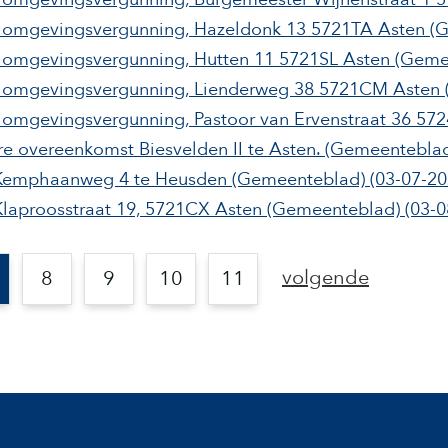
g omgevingsvergunning, Hazeldonk 13 5721TA Asten
(
g omgevingsvergunning, Hutten 11 5721SL Asten
(Geme
ag omgevingsvergunning, Lienderweg 38 5721CM Asten
g omgevingsvergunning, Pastoor van Ervenstraat 36 
 overeenkomst Biesvelden II te Asten.
(Gemeentebla
Kemphaanweg 4​ te Heusden
(Gemeenteblad)
(03-07-20
laproosstraat 19, 5721CX Asten
(Gemeenteblad)
(03-0
volgende
8
9
10
11