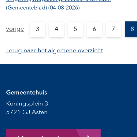
(Gemeenteblad)
(04-08-2026)
vorige
3
4
5
6
7
8
Terug naar het algemene overzicht
Gemeentehuis
Koningsplein 3
5721 GJ Asten