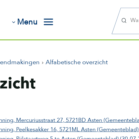
Zoek
Menu
kendmakingen
Alfabetische overzicht
zicht
ning, Mercuriusstraat 27, 5721BD Asten
(Gemeentebla
ning, Peelkesakker 16, 5721ML Asten
(Gemeenteblad)
ing, Pijlstaartweg 5 te Asten
(Gemeenteblad)
(30-07-