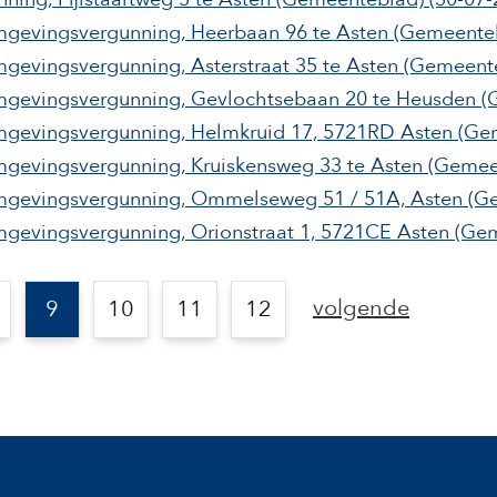
omgevingsvergunning, Heerbaan 96 te Asten
(Gemeente
mgevingsvergunning, Asterstraat 35 te Asten
(Gemeent
 omgevingsvergunning, Gevlochtsebaan 20 te Heusden
(
omgevingsvergunning, Helmkruid 17, 5721RD Asten
(Ge
omgevingsvergunning, Kruiskensweg 33 te Asten
(Gemee
 omgevingsvergunning, Ommelseweg 51 / 51A, Asten
(G
omgevingsvergunning, Orionstraat 1, 5721CE Asten
(Gem
volgende
9
10
11
12