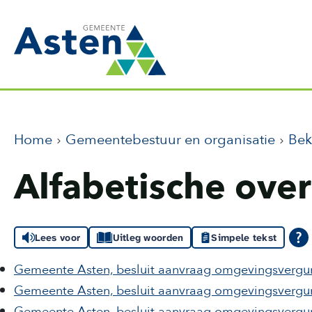
Home
Gemeentebestuur en organisatie
Be
Alfabetische over
Lees voor
Uitleg woorden
Simpele tekst
Gemeente Asten, besluit aanvraag omgevingsvergun
Gemeente Asten, besluit aanvraag omgevingsvergun
Gemeente Asten, besluit aanvraag omgevingsvergunn