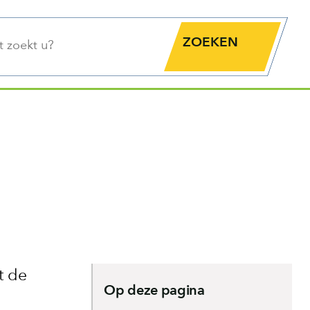
functie
Zoekknop
t de
Op deze pagina