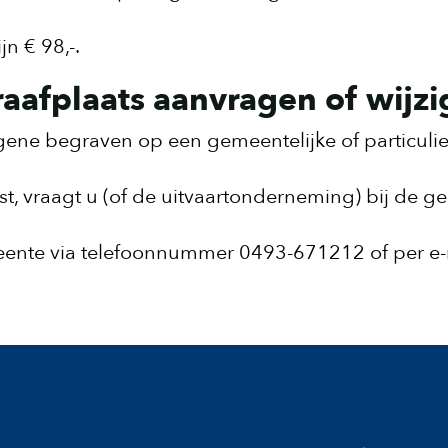
n € 98,-.
aafplaats aanvragen of wijz
egene begraven op een gemeentelijke of particuli
st, vraagt u (of de uitvaartonderneming) bij de 
ente via telefoonnummer 0493-671212 of per e-