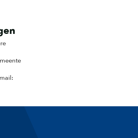
igen
ere
gemeente
mail: