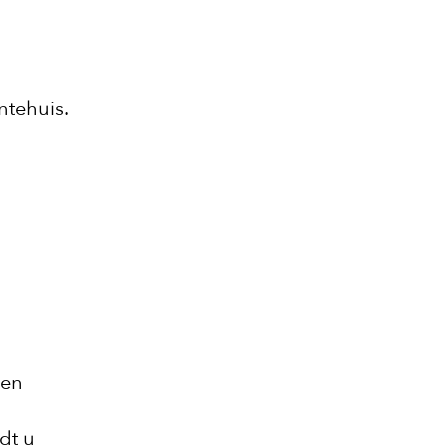
ntehuis.
een
dt u