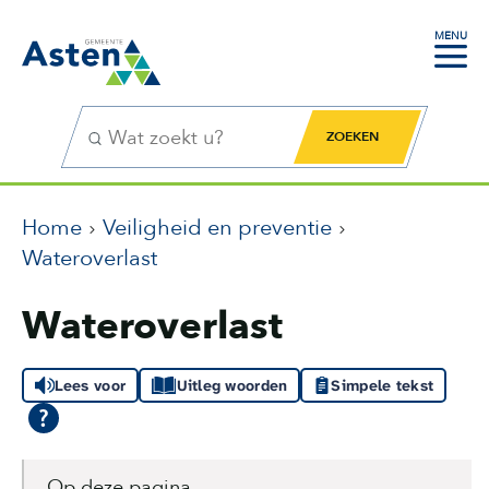
MENU
Zoekfunctie
Zoekknop
Home
Veiligheid en preventie
Wateroverlast
Wateroverlast
Lees voor
Uitleg woorden
Simpele tekst
Op deze pagina