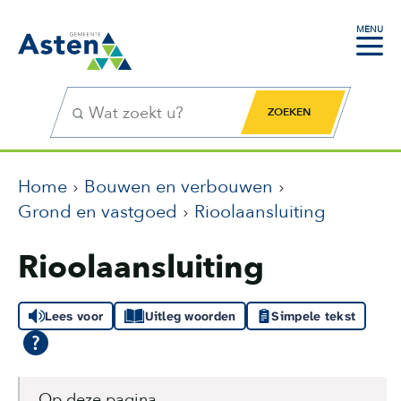
MENU
Zoekfunctie
Zoekknop
Home
Bouwen en verbouwen
Grond en vastgoed
Rioolaansluiting
Rioolaansluiting
Lees voor
Uitleg woorden
Simpele tekst
Op deze pagina