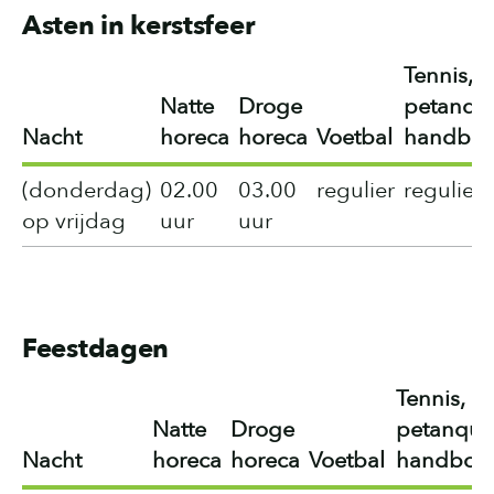
Asten in kerstsfeer
Tennis,
Natte
Droge
petanqu
Nacht
horeca
horeca
Voetbal
handbo
(donderdag)
02.00
03.00
regulier
regulier
op vrijdag
uur
uur
Feestdagen
Tennis,
Natte
Droge
petanque
Nacht
horeca
horeca
Voetbal
handboo