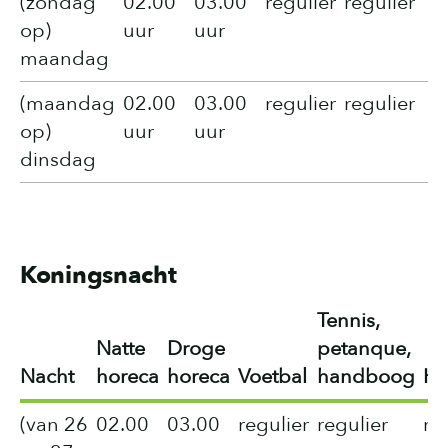
(zondag
02.00
03.00
regulier
regulier
op)
uur
uur
maandag
(maandag
02.00
03.00
regulier
regulier
op)
uur
uur
dinsdag
Koningsnacht
Tennis,
Natte
Droge
petanque,
Nacht
horeca
horeca
Voetbal
handboog
Ho
(van 26
02.00
03.00
regulier
regulier
re