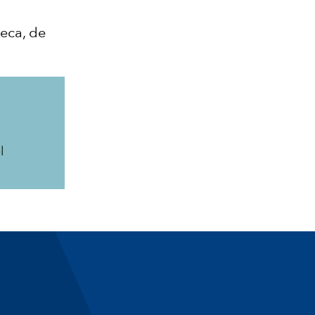
eca, de
el