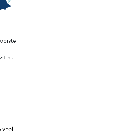
ooiste
Asten.
 veel