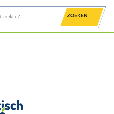
functie
Zoekknop