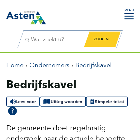
MENU
Zoekfunctie
Zoekknop
Home
Ondernemers
Bedrijfskavel
Bedrijfskavel
Lees voor
Uitleg woorden
Simpele tekst
De gemeente doet regelmatig
onderzoek naar de actuele behoefte