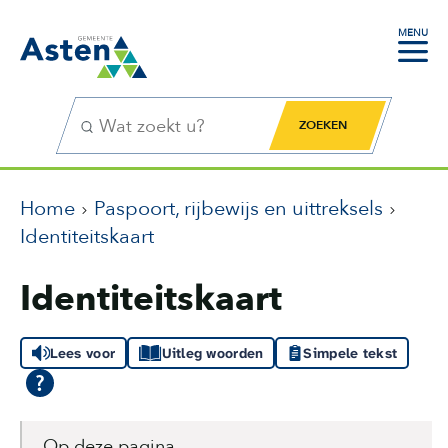
MENU
Zoekfunctie
Zoekknop
Home
Paspoort, rijbewijs en uittreksels
Identiteitskaart
Identiteitskaart
Lees voor
Uitleg woorden
Simpele tekst
Op deze pagina