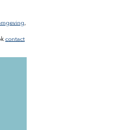
fomgeving
,
ok
contact