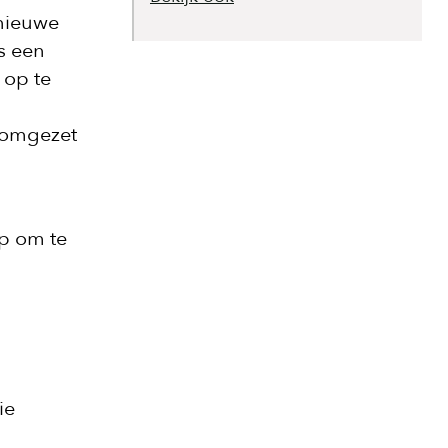
nieuwe
s een
 op te
l omgezet
op om te
ie