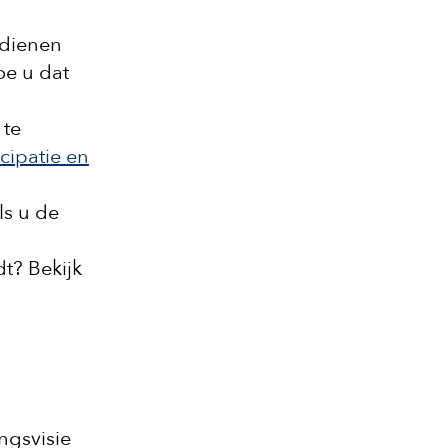
ndienen
oe u dat
 te
cipatie en
ls u de
t? Bekijk
ngsvisie