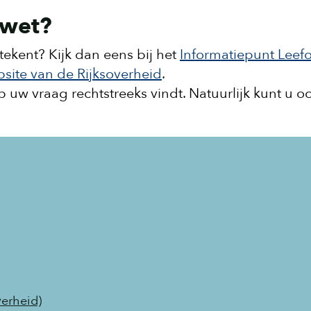
swet?
tekent? Kijk dan eens bij het
Informatiepunt Lee
site van de Rijksoverheid
.
p uw vraag rechtstreeks vindt. Natuurlijk kunt u o
verheid)