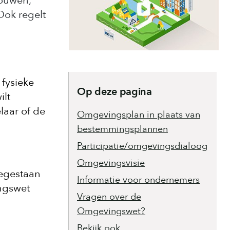
bouwen,
Ook regelt
 fysieke
Op deze pagina
ilt
laar of de
Omgevingsplan in plaats van
bestemmingsplannen
Participatie/omgevingsdialoog
Omgevingsvisie
oegestaan
Informatie voor ondernemers
ngswet
Vragen over de
Omgevingswet?
Bekijk ook