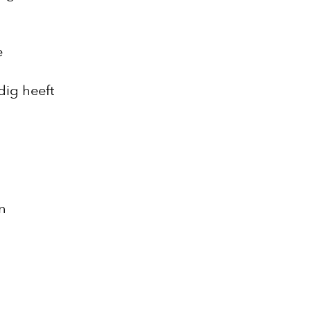
e
ig heeft
n