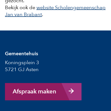
gezocht.
Bekijk ook de
website Scholengemeenschap
Jan van Brabant
.
Gemeentehuis
Koningsplein 3
5721 GJ Asten
Afspraak maken