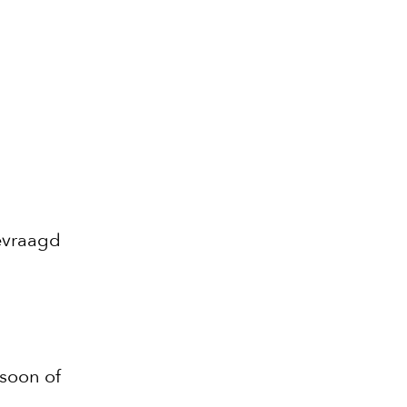
evraagd
rsoon of