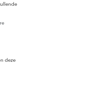
vullende
re
en deze