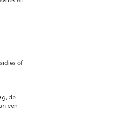
saties en
sidies of
ag, de
van een