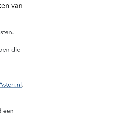
ken van
sten.
pen die
Asten.nl
.
d een