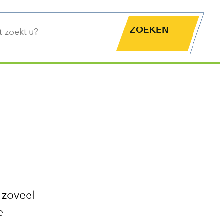
functie
Zoekknop
 zoveel
e