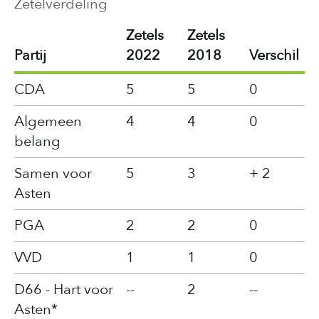
Zetelverdeling
Zetels
Zetels
Partij
2022
2018
Verschil
CDA
5
5
0
Algemeen
4
4
0
belang
Samen voor
5
3
+ 2
Asten
PGA
2
2
0
VVD
1
1
0
D66 - Hart voor
--
2
--
Asten*