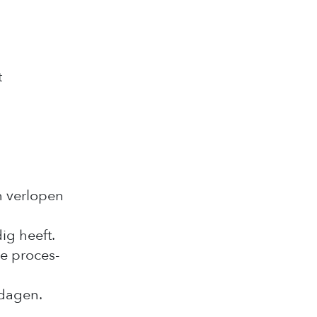
t
n verlopen
ig heeft.
se proces-
kdagen.