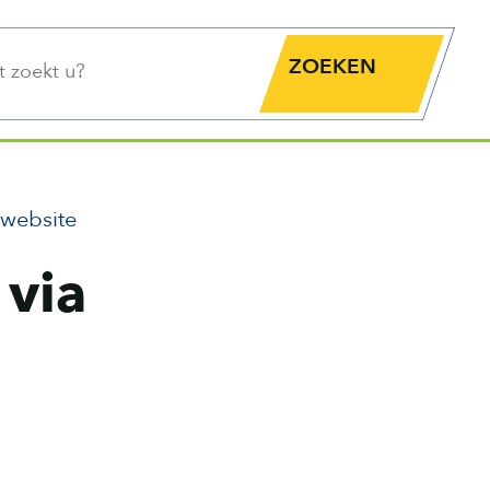
functie
Zoekknop
 website
 via