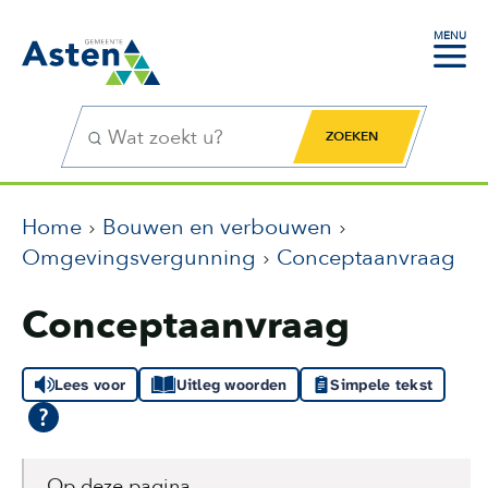
MENU
Zoekfunctie
Zoekknop
Home
Bouwen en verbouwen
Omgevingsvergunning
Conceptaanvraag
Conceptaanvraag
Lees voor
Uitleg woorden
Simpele tekst
Op deze pagina